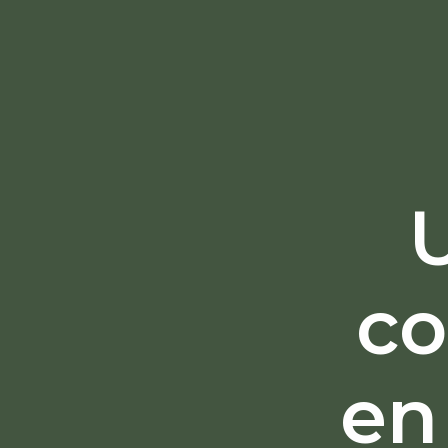
co
en