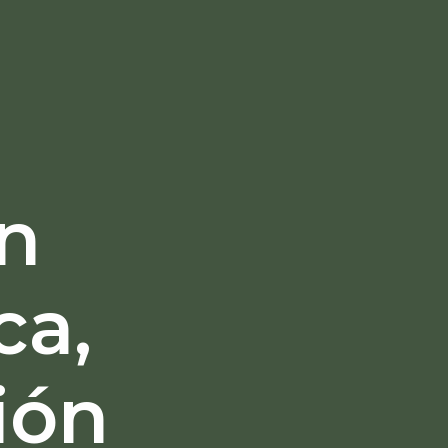
n
ca,
ión